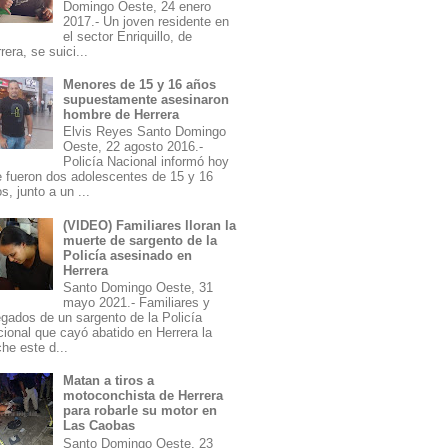
Domingo Oeste, 24 enero
2017.- Un joven residente en
el sector Enriquillo, de
rera, se suici...
Menores de 15 y 16 años
supuestamente asesinaron
hombre de Herrera
Elvis Reyes Santo Domingo
Oeste, 22 agosto 2016.-
Policía Nacional informó hoy
 fueron dos adolescentes de 15 y 16
s, junto a un ...
(VIDEO) Familiares lloran la
muerte de sargento de la
Policía asesinado en
Herrera
Santo Domingo Oeste, 31
mayo 2021.- Familiares y
egados de un sargento de la Policía
ional que cayó abatido en Herrera la
he este d...
Matan a tiros a
motoconchista de Herrera
para robarle su motor en
Las Caobas
Santo Domingo Oeste, 23