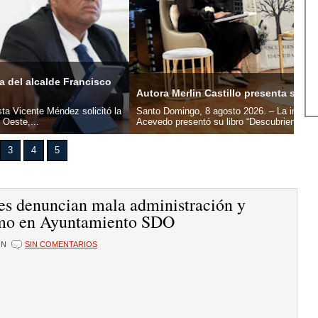
Dal
erlin Castillo presenta su libro “Descubriendo mi identidad”
Bac
ingo, 8 agosto 2026. – La ingeniera y escritora Merlin María Castillo
Sant
resentó su libro “Descubriendo mi identidad:...
ofic
3
4
5
es denuncian mala administración y
mo en Ayuntamiento SDO
ÓN
SIN COMENTARIOS