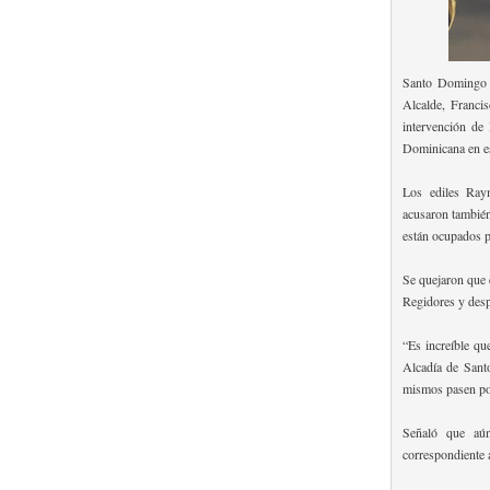
Santo Domingo 
Alcalde, Francis
intervención de
Dominicana en e
Los ediles Ray
acusaron también
están ocupados po
Se quejaron que 
Regidores y despa
“Es increíble qu
Alcadía de Sant
mismos pasen po
Señaló que aún
correspondiente 