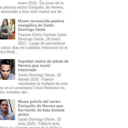
enero 2019.- Un joven de la
le primera sector Enriquillo, de Herrera,
 asesinado a tiros este martes por do...
Muere reconocida pastora
evangélica de Santo
Domingo Oeste
Pastora Gloria German Santo
Domingo Oeste, 28 enero
2017.- Luego de permanecer
 varios días en cuidados intensivos en el
tro Medi...
Sepultan restos de artista de
Herrera que murió
intoxicado
Santo Domingo Oeste, 15
febrero 2016.- Fueron
sepultados la mañana de este
es en el cementerio Cristo Redentor los
tos mortales del...
Muere policía del sector
Enriquillo de Herrera que
fue herido de bala durante
atraco
Santo Domingo Oeste, 10
junio 2020.- Falleció esta
ana un sargento mayor de la Policía