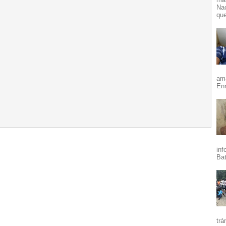
Nac
que
ama
Enr
inf
Bat
trá