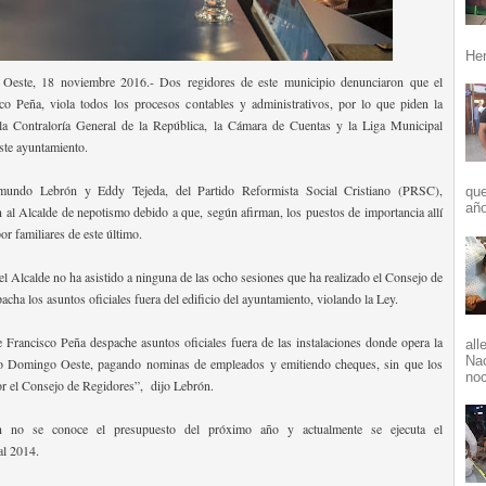
Her
Oeste, 18 noviembre 2016.- Dos regidores de este municipio denunciaron que el
co Peña, viola todos los procesos contables y administrativos, por lo que piden la
 la Contraloría General de la República, la Cámara de Cuentas y la Liga Municipal
ste ayuntamiento.
mundo Lebrón y Eddy Tejeda, del Partido Reformista Social Cristiano (PRSC),
que
año
 al Alcalde de nepotismo debido a que, según afirman, los puestos de importancia allí
r familiares de este último.
el Alcalde no ha asistido a ninguna de las ocho sesiones que ha realizado el Consejo de
cha los asuntos oficiales fuera del edificio del ayuntamiento, violando la Ley.
e Francisco Peña despache asuntos oficiales fuera de las instalaciones donde opera la
all
Nac
o Domingo Oeste, pagando nominas de empleados y emitiendo cheques, sin que los
noc
r el Consejo de Regidores”, dijo Lebrón.
 no se conoce el presupuesto del próximo año y actualmente se ejecuta el
al 2014.