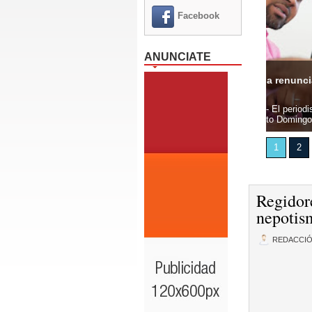
Facebook
ANUNCIATE
icente Méndez pide la renuncia del alcalde Francisco
Autora M
Oeste, 8 agosto 2026.- El periodista Vicente Méndez solicitó la
Santo Dom
lcalde del municipio Santo Domingo Oeste,...
Acevedo p
1
2
Regidor
nepotis
REDACCI