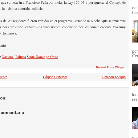
 que someterán a Francisco Peña por violar la Ley 176-07 y por ignorar el Consejo de
cal
 la máxima autoridad edilicia.
fue
s de los regidores fueron vertidas en el programa Cerrando la Noche, que se transmite
es por Carivisión, canales 26 Claro/Tricom, conducido por los comunicadores Yovanny
r Espinosa.
ento
por
Cen
n:
Nacional
,
Política
,
Santo Domingo Oeste
Related Posts Widget
iente
Página Principal
Entrada antigua
lun
ios:
res
 comentario
mañ