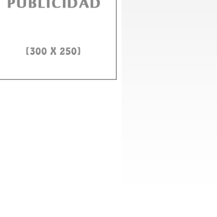
vin La Melodía anuncia lanzamiento producción musical “La
hata Volvió”
o Domingo, 7 agosto 2026. – El artista Dalvin La Melodía presenta
ialmente su nueva producción discográfica “La Bachata Volvió”, un...