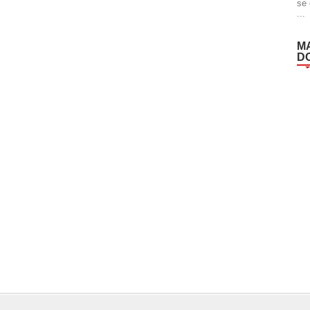
se 
...
M
D