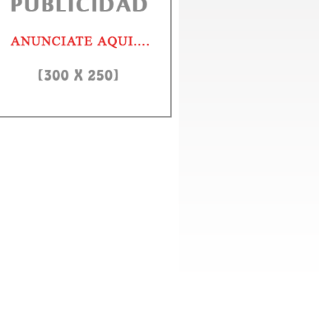
unidad CEO Inmobiliario RD celebra segundo aniversario con
a de gala
to Domingo, 1 agosto 2026.– La Comunidad CEO Inmobiliario RD conmemor
egundo aniversario con una cena de gala que reunió a...