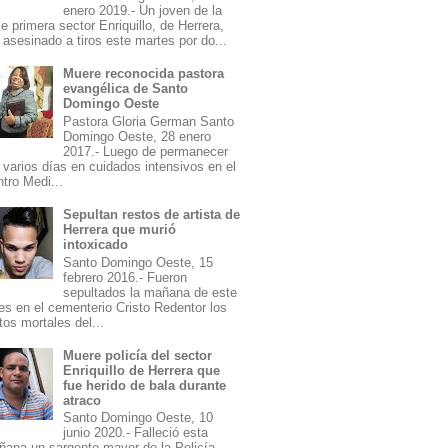
enero 2019.- Un joven de la
le primera sector Enriquillo, de Herrera,
 asesinado a tiros este martes por do...
Muere reconocida pastora
evangélica de Santo
Domingo Oeste
Pastora Gloria German Santo
Domingo Oeste, 28 enero
2017.- Luego de permanecer
 varios días en cuidados intensivos en el
tro Medi...
Sepultan restos de artista de
Herrera que murió
intoxicado
Santo Domingo Oeste, 15
febrero 2016.- Fueron
sepultados la mañana de este
es en el cementerio Cristo Redentor los
tos mortales del...
Muere policía del sector
Enriquillo de Herrera que
fue herido de bala durante
atraco
Santo Domingo Oeste, 10
junio 2020.- Falleció esta
ana un sargento mayor de la Policía