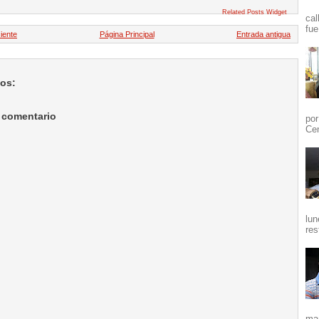
Related Posts Widget
cal
fue
iente
Página Principal
Entrada antigua
ios:
 comentario
por
Cen
lun
res
mañ