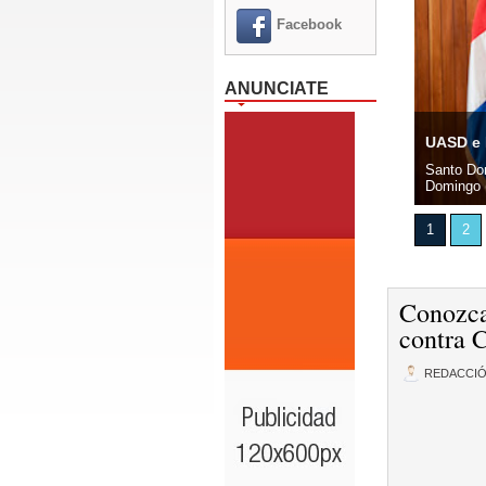
Facebook
ANUNCIATE
cles llega al sector Herrera e inaugura su primera sede
UASD e I
Oeste, 5 agosto 2026.- BERA Motorcycles, marca líder en
Santo Dom
n Venezuela, inauguró oficialmente su primera sede en...
Domingo (
1
2
Conozca
contra 
REDACCI