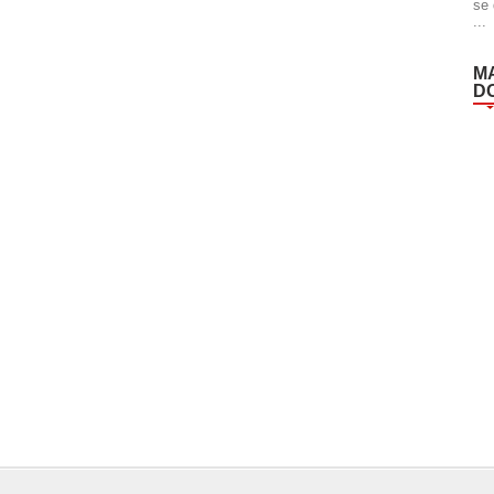
se 
...
M
D