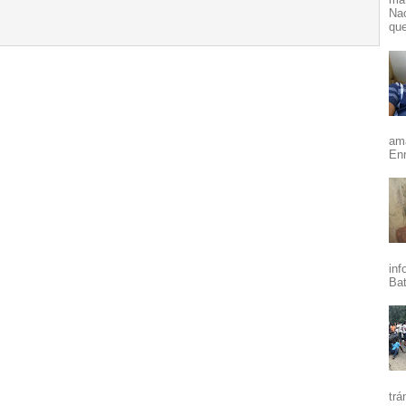
Nac
que
ama
Enr
inf
Bat
trá