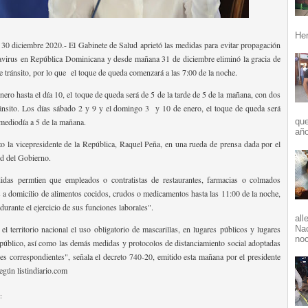
Her
0 diciembre 2020.- El Gabinete de Salud aprietó las medidas para evitar propagación
avirus en República Dominicana y desde mañana 31 de diciembre eliminó la gracia de
e tránsito, por lo que el toque de queda comenzará a las 7:00 de la noche.
ero hasta el día 10, el toque de queda será de 5 de la tarde de 5 de la mañana, con dos
ránsito. Los días sábado 2 y 9 y el domingo 3 y 10 de enero, el toque de queda será
 mediodía a 5 de la mañana.
que
año
zo la vicepresidente de la República, Raquel Peña, en una rueda de prensa dada por el
d del Gobierno.
das permtien que empleados o contratistas de restaurantes, farmacias o colmados
s a domicilio de alimentos cocidos, crudos o medicamentos hasta las 11:00 de la noche,
urante el ejercicio de sus funciones laborales".
all
el territorio nacional el uso obligatorio de mascarillas, en lugares públicos y lugares
Nac
noc
público, así como las demás medidas y protocolos de distanciamiento social adoptadas
des correspondientes", señala el decreto 740-20, emitido esta mañana por el presidente
egún listindiario.com
: