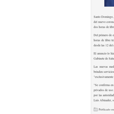
Santo Domingo, 3
del nuevo coron
dos horas de libr
Del primero de en
horas de libre t
desde las 12 del
El anuncio lo hi
Gabinete de Salu
Las nuevas medi
brinden servicio
"exclusivamente d
"Se confirma en 
privados de uso 
por las autorida
Luis Abinader, s
Publicado en