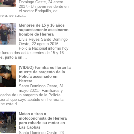
Domingo Oeste, 24 enero
2017.- Un joven residente en
el sector Enriquillo, de
rera, se suici...
Menores de 15 y 16 años
supuestamente asesinaron
hombre de Herrera
Elvis Reyes Santo Domingo
Oeste, 22 agosto 2016.-
Policía Nacional informó hoy
 fueron dos adolescentes de 15 y 16
s, junto a un ...
(VIDEO) Familiares lloran la
muerte de sargento de la
Policía asesinado en
Herrera
Santo Domingo Oeste, 31
mayo 2021.- Familiares y
egados de un sargento de la Policía
ional que cayó abatido en Herrera la
he este d...
Matan a tiros a
motoconchista de Herrera
para robarle su motor en
Las Caobas
Santo Domingo Oeste, 23