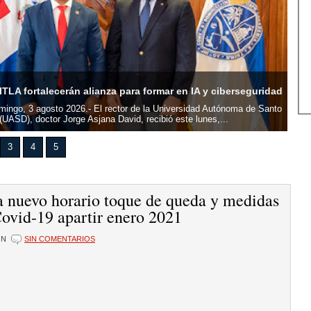
Com
TLA fortalecerán alianza para formar en IA y ciberseguridad
cen
ingo, 3 agosto 2026.- El rector de la Universidad Autónoma de Santo
San
UASD), doctor Jorge Asjana David, recibió este lunes,...
su s
3
4
5
 nuevo horario toque de queda y medidas
Covid-19 apartir enero 2021
ÓN
SIN COMENTARIOS