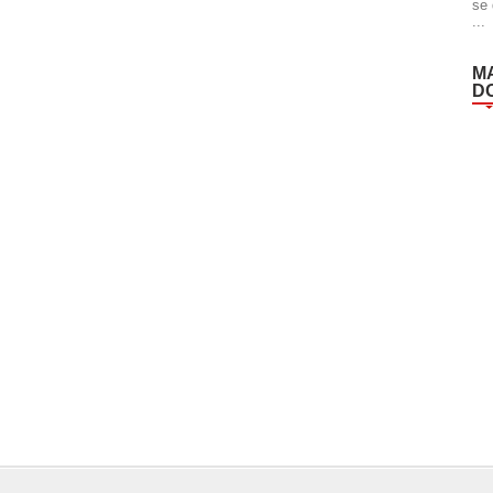
se 
...
M
D