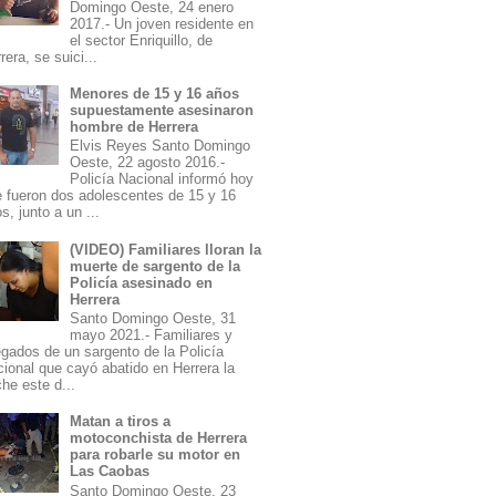
Domingo Oeste, 24 enero
2017.- Un joven residente en
el sector Enriquillo, de
rera, se suici...
Menores de 15 y 16 años
supuestamente asesinaron
hombre de Herrera
Elvis Reyes Santo Domingo
Oeste, 22 agosto 2016.-
Policía Nacional informó hoy
 fueron dos adolescentes de 15 y 16
s, junto a un ...
(VIDEO) Familiares lloran la
muerte de sargento de la
Policía asesinado en
Herrera
Santo Domingo Oeste, 31
mayo 2021.- Familiares y
egados de un sargento de la Policía
ional que cayó abatido en Herrera la
he este d...
Matan a tiros a
motoconchista de Herrera
para robarle su motor en
Las Caobas
Santo Domingo Oeste, 23