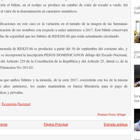
ión el billete, en el isotipo se produce un cambio de color de rosado a verde. Irá
cal
l valor de la denominación en caracteres numéricos.
fue
ificaciones en este caso es la variación en el tamaño de la imagen de las hermanas
icación de sus nombres con respecto a series anteriores a 2017. Este billete conservará
as de seguridad que los billetes de RD$200.00 que están actualmente circulando.
moneda de RD$25.00 se producirá a partir del 30 de septiembre del corriente año, y
por
ue se incorporará la inscripción PESOS DOMINICANOS debajo del Escudo Nacional,
Cen
el Artículo 229 de la Constitución de la República y del Artículo 25, literal c), de la
 Financiera No.183-02.
 que ambos billetes y la moneda, de la serie 2017, coexistirán con los de la misma
 años anteriores, los cuales mantendrán su fuerza liberatoria para el pago de
licas y privadas.
lun
res
n:
Economía
,
Nacional
Related Posts Widget
iente
Página Principal
Entrada antigua
mañ