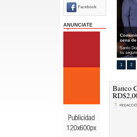
Facebook
ANUNCIATE
Comunid
fortalecerán alianza para formar en IA y ciberseguridad
cena de
 3 agosto 2026.- El rector de la Universidad Autónoma de Santo
Santo Do
, doctor Jorge Asjana David, recibió este lunes,...
su segund
1
2
Banco C
RD$2,0
REDACCI