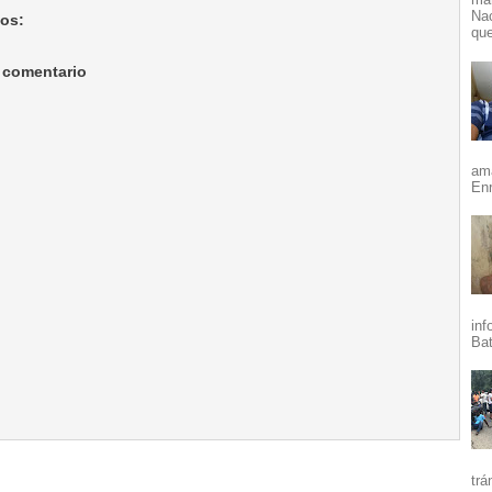
Nac
ios:
que
 comentario
ama
Enr
inf
Bat
trá