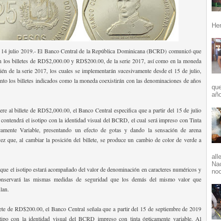
Her
14 julio 2019.- El Banco Central de la República Dominicana (BCRD) comunicó que
n los billetes de RD$2,000.00 y RD$200.00, de la serie 2017, así como en la moneda
n de la serie 2017, los cuales se implementarán sucesivamente desde el 15 de julio,
nto los billetes indicados como la moneda coexistirán con las denominaciones de años
que
año
ere al billete de RD$2,000.00, el Banco Central especifica que a partir del 15 de julio
o contendrá el isotipo con la identidad visual del BCRD, el cual será impreso con Tinta
amente Variable, presentando un efecto de gotas y dando la sensación de arena
vez que, al cambiar la posición del billete, se produce un cambio de color de verde a
all
Nac
ue el isotipo estará acompañado del valor de denominación en caracteres numéricos y
noc
 conservará las mismas medidas de seguridad que los demás del mismo valor que
ulan.
lete de RD$200.00, el Banco Central señala que a partir del 15 de septiembre de 2019
otipo con la identidad visual del BCRD impreso con tinta ópticamente variable. Al