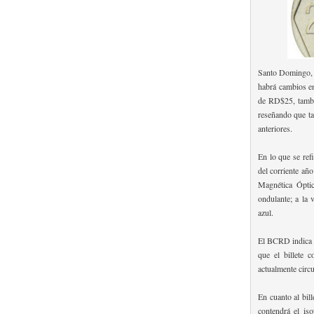
Santo Domingo, 
habrá cambios e
de RD$25, tambié
reseñando que ta
anteriores.
En lo que se refi
del corriente añ
Magnética Óptic
ondulante; a la 
azul.
El BCRD indica q
que el billete
actualmente circ
En cuanto al bil
contendrá el is