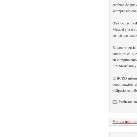
cambiar de posic
acompañado con e
Otra de las mod
Mirabal y la reub
las mismas medid
El cambio en la 
consistirá en q
en cumplimiento d
Ley Monetaria y
El BCRD informa
denominación de
obligaciones púb
Publicado e
Entrada más rec