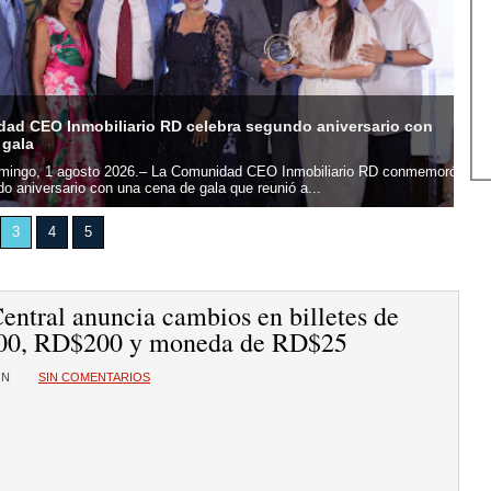
ad CEO Inmobiliario RD celebra segundo aniversario con
ADO
 gala
Pen
mingo, 1 agosto 2026.– La Comunidad CEO Inmobiliario RD conmemoró
Sant
o aniversario con una cena de gala que reunió a...
ADOC
3
4
5
entral anuncia cambios en billetes de
00, RD$200 y moneda de RD$25
ÓN
SIN COMENTARIOS