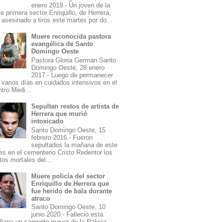
enero 2019.- Un joven de la
le primera sector Enriquillo, de Herrera,
 asesinado a tiros este martes por do...
Muere reconocida pastora
evangélica de Santo
Domingo Oeste
Pastora Gloria German Santo
Domingo Oeste, 28 enero
2017.- Luego de permanecer
 varios días en cuidados intensivos en el
tro Medi...
Sepultan restos de artista de
Herrera que murió
intoxicado
Santo Domingo Oeste, 15
febrero 2016.- Fueron
sepultados la mañana de este
es en el cementerio Cristo Redentor los
tos mortales del...
Muere policía del sector
Enriquillo de Herrera que
fue herido de bala durante
atraco
Santo Domingo Oeste, 10
junio 2020.- Falleció esta
ana un sargento mayor de la Policía