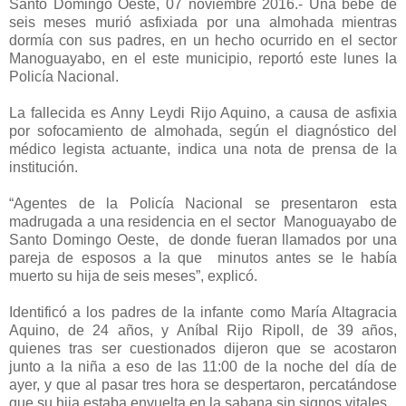
Santo Domingo Oeste, 07 noviembre 2016.- Una bebé de
seis meses murió asfixiada por una almohada mientras
dormía con sus padres, en un hecho ocurrido en el sector
Manoguayabo, en el este municipio, reportó este lunes la
Policía Nacional.
La fallecida es Anny Leydi Rijo Aquino, a causa de asfixia
por sofocamiento de almohada, según el diagnóstico del
médico legista actuante, indica una nota de prensa de la
institución.
“Agentes de la Policía Nacional se presentaron esta
madrugada a una residencia en el sector Manoguayabo de
Santo Domingo Oeste, de donde fueran llamados por una
pareja de esposos a la que minutos antes se le había
muerto su hija de seis meses”, explicó.
Identificó a los padres de la infante como María Altagracia
Aquino, de 24 años, y Aníbal Rijo Ripoll, de 39 años,
quienes tras ser cuestionados dijeron que se acostaron
junto a la niña a eso de las 11:00 de la noche del día de
ayer, y que al pasar tres hora se despertaron, percatándose
que su hija estaba envuelta en la sabana sin signos vitales.