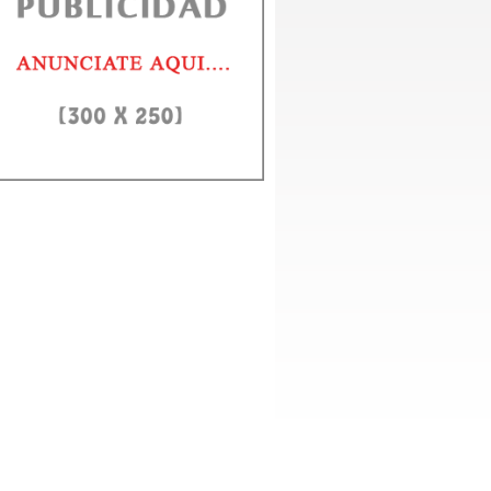
D e ITLA fortalecerán alianza para formar en IA y ciberseguridad
to Domingo, 3 agosto 2026.- El rector de la Universidad Autónoma de Santo
ngo (UASD), doctor Jorge Asjana David, recibió este lunes,...