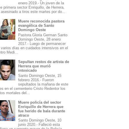
enero 2019.- Un joven de la
le primera sector Enriquillo, de Herrera,
 asesinado a tiros este martes por do...
Muere reconocida pastora
evangélica de Santo
Domingo Oeste
Pastora Gloria German Santo
Domingo Oeste, 28 enero
2017.- Luego de permanecer
 varios días en cuidados intensivos en el
tro Medi...
Sepultan restos de artista de
Herrera que murió
intoxicado
Santo Domingo Oeste, 15
febrero 2016.- Fueron
sepultados la mañana de este
es en el cementerio Cristo Redentor los
tos mortales del...
Muere policía del sector
Enriquillo de Herrera que
fue herido de bala durante
atraco
Santo Domingo Oeste, 10
junio 2020.- Falleció esta
ana un sargento mayor de la Policía