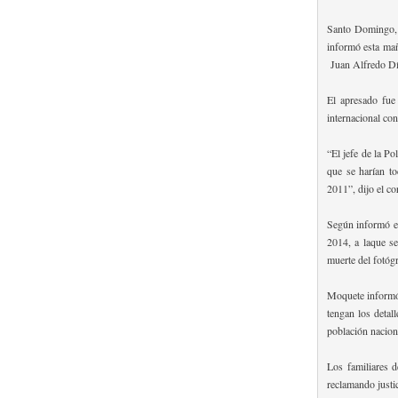
Santo Domingo, 
informó esta mañ
Juan Alfredo Día
El apresado fue
internacional con
“El jefe de la Po
que se harían to
2011”, dijo el co
Según informó el 
2014, a laque se
muerte del fotóg
Moquete informó 
tengan los detal
población nacion
Los familiares 
reclamando justic