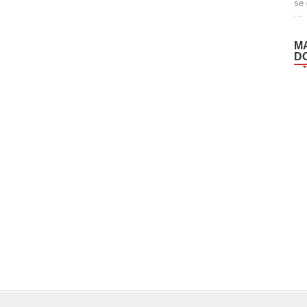
se 
...
M
D