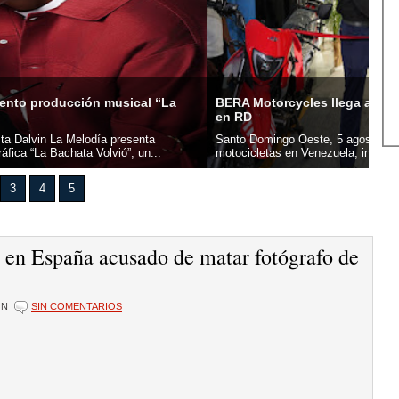
orcycles llega al sector Herrera e inaugura su primera sede
UAS
mingo Oeste, 5 agosto 2026.- BERA Motorcycles, marca líder en
San
tas en Venezuela, inauguró oficialmente su primera sede en...
Domi
3
4
5
 en España acusado de matar fotógrafo de
ÓN
SIN COMENTARIOS