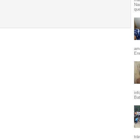
Nac
que
ama
Enr
inf
Bat
trá