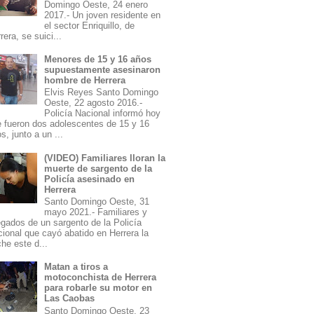
Domingo Oeste, 24 enero
2017.- Un joven residente en
el sector Enriquillo, de
rera, se suici...
Menores de 15 y 16 años
supuestamente asesinaron
hombre de Herrera
Elvis Reyes Santo Domingo
Oeste, 22 agosto 2016.-
Policía Nacional informó hoy
 fueron dos adolescentes de 15 y 16
s, junto a un ...
(VIDEO) Familiares lloran la
muerte de sargento de la
Policía asesinado en
Herrera
Santo Domingo Oeste, 31
mayo 2021.- Familiares y
egados de un sargento de la Policía
ional que cayó abatido en Herrera la
he este d...
Matan a tiros a
motoconchista de Herrera
para robarle su motor en
Las Caobas
Santo Domingo Oeste, 23