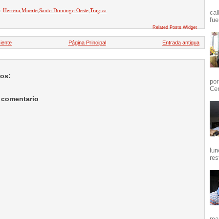
n:
Herrera
,
Muerte
,
Santo Domingo Oeste
,
Tragica
cal
fue
Related Posts Widget
iente
Página Principal
Entrada antigua
ios:
por
Cen
 comentario
lun
res
mañ