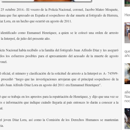
25 octubre 2014.- El vocero de la Policía Nacional, coronel, Jacobo Mateo Moquete,
ana que fue apresado en España el sospechoso de dar muerte al fotógrafo de Herrera,
Her
z Lora, en un hecho que ocurrió en agosto de 2011.
 identificado como Enmanuel Henríquez, a quien se le colocó una orden de arresto
 la Interpol, de julio del presente año.
licía Nacional había recibido a la familia del fotógrafo Juan Alfredo Díaz y les aseguró
que
dos los esfuerzos posibles para el apresamiento del acusado de la muerte de agosto
año
ronel.
oficial, el número y clasificación de la solicitud de arresto a la Interpol es A- 7459/9-
 procedió “luego que las investigaciones arrojaran que el principal sospechoso de la
rafo Juan Alfredo Díaz Lora en agosto del 2011 era Enmanuel Henríquez”.
all
que se trabaja en los aprestos para la repatriación de Henríquez, y dijo que una vez se
Nac
noc
les e información que indique cuándo llegaría al país entonces lo darán a conocer a la
al.
del joven Díaz Lora, así como la Comisión de los Derechos Humanos se mantenían
ia.