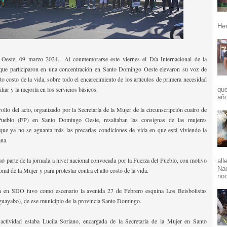
Her
este, 09 marzo 2024.- Al conmemorarse este viernes el Día Internacional de la
que participaron en una concentración en Santo Domingo Oeste elevaron su voz de
lto costo de la vida, sobre todo el encarecimiento de los artículos de primera necesidad
iliar y la mejoría en los servicios básicos.
que
año
ollo del acto, organizado por la Secretaría de la Mujer de la circunscripción cuatro de
Pueblo (FP) en Santo Domingo Oeste, resaltaban las consignas de las mujeres
 que ya no se aguanta más las precarias condiciones de vida en que está viviendo la
na.
mó parte de la jornada a nivel nacional convocada por la Fuerza del Pueblo, con motivo
all
Nac
onal de la Mujer y para protestar contra el alto costo de la vida.
noc
n en SDO tuvo como escenario la avenida 27 de Febrero esquina Los Beisbolistas
uayabo), de ese municipio de la provincia Santo Domingo.
 actividad estaba Lucila Soriano, encargada de la Secretaría de la Mujer en Santo