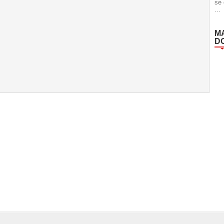
se 
...
M
D