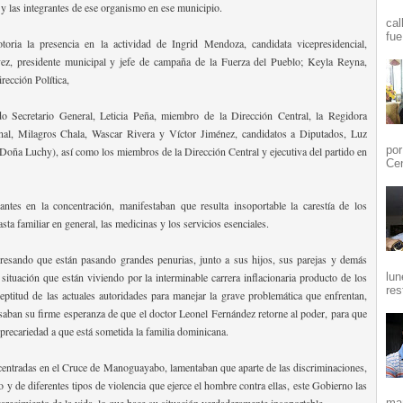
 las integrantes de ese organismo en ese municipio.
cal
fue
toria la presencia en la actividad de Ingrid Mendoza, candidata vicepresidencial,
z, presidente municipal y jefe de campaña de la Fuerza del Pueblo; Keyla Reyna,
rección Política,
 Secretario General, Leticia Peña, miembro de la Dirección Central, la Regidora
al, Milagros Chala, Wascar Rivera y Víctor Jiménez, candidatos a Diputados, Luz
por
Doña Luchy), así como los miembros de la Dirección Central y ejecutiva del partido en
Cen
antes en la concentración, manifestaban que resulta insoportable la carestía de los
asta familiar en general, las medicinas y los servicios esenciales.
resando que están pasando grandes penurias, junto a sus hijos, sus parejas y demás
lun
 situación que están viviendo por la interminable carrera inflacionaria producto de los
res
ineptitud de las actuales autoridades para manejar la grave problemática que enfrentan,
saban su firme esperanza de que el doctor Leonel Fernández retorne al poder, para que
 precariedad a que está sometida la familia dominicana.
entradas en el Cruce de Manoguayabo, lamentaban que aparte de las discriminaciones,
co y de diferentes tipos de violencia que ejerce el hombre contra ellas, este Gobierno las
arecimiento de la vida, lo que hace su situación verdaderamente insoportable.
mañ