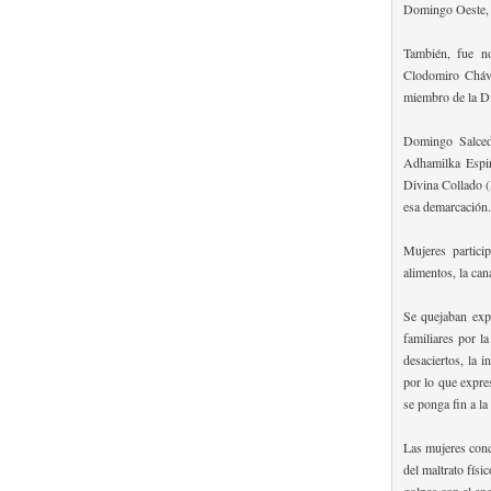
Domingo Oeste, y
También, fue no
Clodomiro Cháve
miembro de la Di
Domingo Salcedo
Adhamilka Espin
Divina Collado (
esa demarcación.
Mujeres particip
alimentos, la can
Se quejaban exp
familiares por la
desaciertos, la 
por lo que expre
se ponga fin a la
Las mujeres conc
del maltrato físi
golpea con el enc