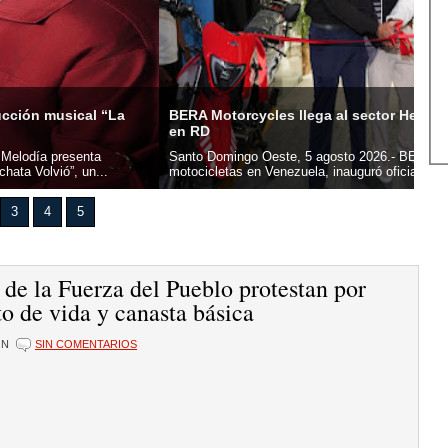
orcycles llega al sector Herrera e inaugura su primera sede
UAS
mingo Oeste, 5 agosto 2026.- BERA Motorcycles, marca líder en
San
tas en Venezuela, inauguró oficialmente su primera sede en...
Domi
3
4
5
de la Fuerza del Pueblo protestan por
to de vida y canasta básica
ÓN
SIN COMENTARIOS