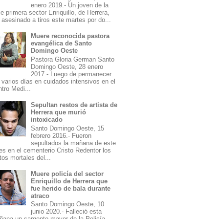
enero 2019.- Un joven de la
le primera sector Enriquillo, de Herrera,
 asesinado a tiros este martes por do...
Muere reconocida pastora
evangélica de Santo
Domingo Oeste
Pastora Gloria German Santo
Domingo Oeste, 28 enero
2017.- Luego de permanecer
 varios días en cuidados intensivos en el
tro Medi...
Sepultan restos de artista de
Herrera que murió
intoxicado
Santo Domingo Oeste, 15
febrero 2016.- Fueron
sepultados la mañana de este
es en el cementerio Cristo Redentor los
tos mortales del...
Muere policía del sector
Enriquillo de Herrera que
fue herido de bala durante
atraco
Santo Domingo Oeste, 10
junio 2020.- Falleció esta
ana un sargento mayor de la Policía