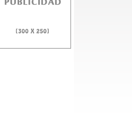
D e ITLA fortalecerán alianza para formar en IA y ciberseguridad
to Domingo, 3 agosto 2026.- El rector de la Universidad Autónoma de Santo
ngo (UASD), doctor Jorge Asjana David, recibió este lunes,...