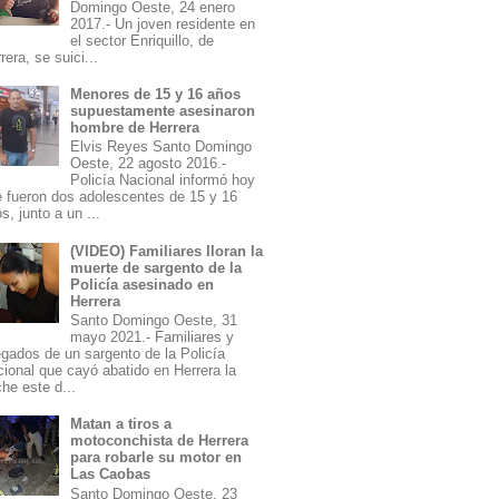
Domingo Oeste, 24 enero
2017.- Un joven residente en
el sector Enriquillo, de
rera, se suici...
Menores de 15 y 16 años
supuestamente asesinaron
hombre de Herrera
Elvis Reyes Santo Domingo
Oeste, 22 agosto 2016.-
Policía Nacional informó hoy
 fueron dos adolescentes de 15 y 16
s, junto a un ...
(VIDEO) Familiares lloran la
muerte de sargento de la
Policía asesinado en
Herrera
Santo Domingo Oeste, 31
mayo 2021.- Familiares y
egados de un sargento de la Policía
ional que cayó abatido en Herrera la
he este d...
Matan a tiros a
motoconchista de Herrera
para robarle su motor en
Las Caobas
Santo Domingo Oeste, 23