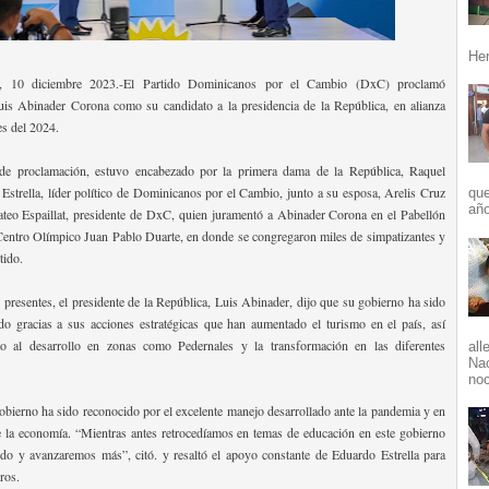
Her
, 10 diciembre 2023.-El Partido Dominicanos por el Cambio (DxC) proclamó
uis Abinader Corona como su candidato a la presidencia de la República, en alianza
es del 2024.
de proclamación, estuvo encabezado por la primera dama de la República, Raquel
Estrella, líder político de Dominicanos por el Cambio, junto a su esposa, Arelis Cruz
que
año
ateo Espaillat, presidente de DxC, quien juramentó a Abinader Corona en el Pabellón
Centro Olímpico Juan Pablo Duarte, en donde se congregaron miles de simpatizantes y
rtido.
s presentes, el presidente de la República, Luis Abinader, dijo que su gobierno ha sido
do gracias a sus acciones estratégicas que han aumentado el turismo en el país, así
 al desarrollo en zonas como Pedernales y la transformación en las diferentes
all
Nac
noc
obierno ha sido reconocido por el excelente manejo desarrollado ante la pandemia y en
e la economía. “Mientras antes retrocedíamos en temas de educación en este gobierno
do y avanzaremos más”, citó. y resaltó el apoyo constante de Eduardo Estrella para
gros.