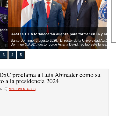
Com
TLA fortalecerán alianza para formar en IA y ciberseguridad
cen
ingo, 3 agosto 2026.- El rector de la Universidad Autónoma de Santo
San
UASD), doctor Jorge Asjana David, recibió este lunes,...
su s
3
4
5
 DxC proclama a Luis Abinader como su
o a la presidencia 2024
ÓN
SIN COMENTARIOS