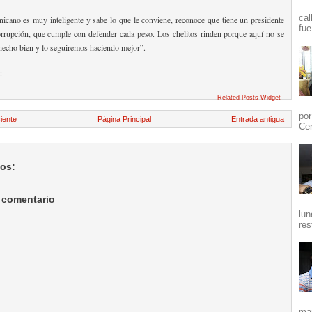
cal
icano es muy inteligente y sabe lo que le conviene, reconoce que tiene un presidente
fue
rrupción, que cumple con defender cada peso. Los chelitos rinden porque aquí no se
echo bien y lo seguiremos haciendo mejor”.
:
Related Posts Widget
por
iente
Página Principal
Entrada antigua
Cen
ios:
 comentario
lun
res
mañ