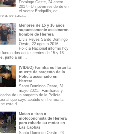
Domingo Oeste, 24 enero
2017.- Un joven residente en
el sector Enriquillo, de
rera, se suici...
Menores de 15 y 16 años
supuestamente asesinaron
hombre de Herrera
Elvis Reyes Santo Domingo
Oeste, 22 agosto 2016.-
Policía Nacional informó hoy
 fueron dos adolescentes de 15 y 16
s, junto a un ...
(VIDEO) Familiares lloran la
muerte de sargento de la
Policía asesinado en
Herrera
Santo Domingo Oeste, 31
mayo 2021.- Familiares y
egados de un sargento de la Policía
ional que cayó abatido en Herrera la
he este d...
Matan a tiros a
motoconchista de Herrera
para robarle su motor en
Las Caobas
Santo Domingo Oeste, 23