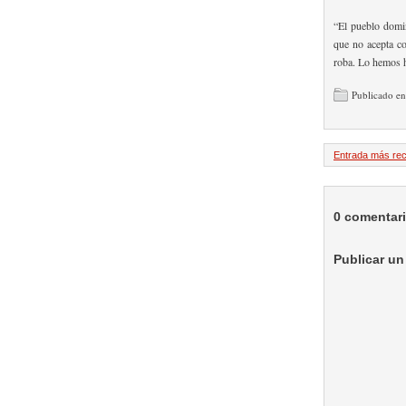
“El pueblo domin
que no acepta co
roba. Lo hemos h
Publicado en
Entrada más rec
0 comentar
Publicar un