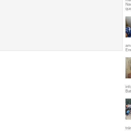
Nac
que
ama
Enr
inf
Bat
trá