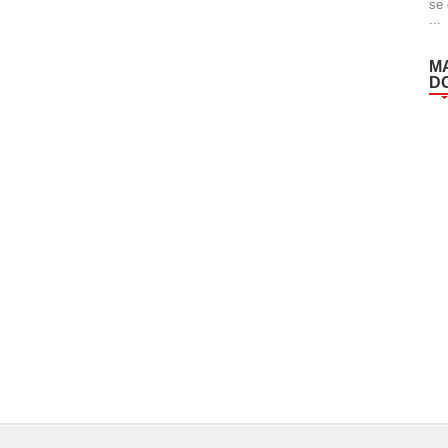
se 
...
M
D