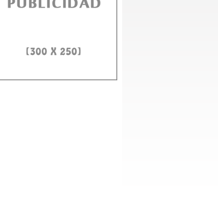
unidad CEO Inmobiliario RD celebra segundo aniversario con
a de gala
to Domingo, 1 agosto 2026.– La Comunidad CEO Inmobiliario RD conmemor
egundo aniversario con una cena de gala que reunió a...