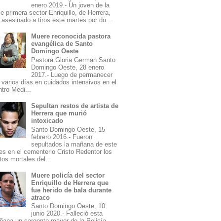
enero 2019.- Un joven de la
le primera sector Enriquillo, de Herrera,
 asesinado a tiros este martes por do...
Muere reconocida pastora
evangélica de Santo
Domingo Oeste
Pastora Gloria German Santo
Domingo Oeste, 28 enero
2017.- Luego de permanecer
 varios días en cuidados intensivos en el
tro Medi...
Sepultan restos de artista de
Herrera que murió
intoxicado
Santo Domingo Oeste, 15
febrero 2016.- Fueron
sepultados la mañana de este
es en el cementerio Cristo Redentor los
tos mortales del...
Muere policía del sector
Enriquillo de Herrera que
fue herido de bala durante
atraco
Santo Domingo Oeste, 10
junio 2020.- Falleció esta
ana un sargento mayor de la Policía