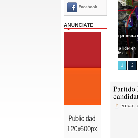
Facebook
ANUNCIATE
cles llega al sector Herrera e inaugura su primera sede
UASD e I
Oeste, 5 agosto 2026.- BERA Motorcycles, marca líder en
Santo Dom
n Venezuela, inauguró oficialmente su primera sede en...
Domingo (
1
2
Partido
candidat
REDACCI