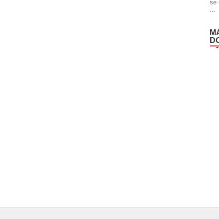
se 
...
M
D