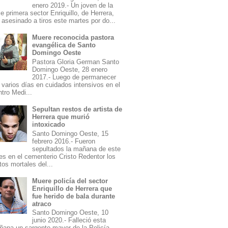
enero 2019.- Un joven de la
le primera sector Enriquillo, de Herrera,
 asesinado a tiros este martes por do...
Muere reconocida pastora
evangélica de Santo
Domingo Oeste
Pastora Gloria German Santo
Domingo Oeste, 28 enero
2017.- Luego de permanecer
 varios días en cuidados intensivos en el
tro Medi...
Sepultan restos de artista de
Herrera que murió
intoxicado
Santo Domingo Oeste, 15
febrero 2016.- Fueron
sepultados la mañana de este
es en el cementerio Cristo Redentor los
tos mortales del...
Muere policía del sector
Enriquillo de Herrera que
fue herido de bala durante
atraco
Santo Domingo Oeste, 10
junio 2020.- Falleció esta
ana un sargento mayor de la Policía