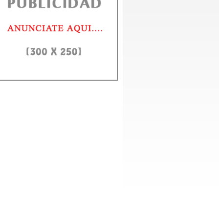
D e ITLA fortalecerán alianza para formar en IA y ciberseguridad
to Domingo, 3 agosto 2026.- El rector de la Universidad Autónoma de Santo
ngo (UASD), doctor Jorge Asjana David, recibió este lunes,...