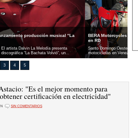
orcycles llega al sector Herrera e inaugura su primera sede
UAS
mingo Oeste, 5 agosto 2026.- BERA Motorcycles, marca líder en
San
tas en Venezuela, inauguró oficialmente su primera sede en...
Domi
3
4
5
Astacio: "Es el mejor momento para
obtener certificación en electricidad"
ÓN
SIN COMENTARIOS