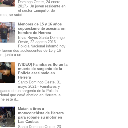
Domingo Oeste, 24 enero
2017.- Un joven residente en
el sector Enriquillo, de
rera, se suici...
Menores de 15 y 16 años
supuestamente asesinaron
hombre de Herrera
Elvis Reyes Santo Domingo
Oeste, 22 agosto 2016.-
Policía Nacional informó hoy
 fueron dos adolescentes de 15 y 16
s, junto a un ...
(VIDEO) Familiares lloran la
muerte de sargento de la
Policía asesinado en
Herrera
Santo Domingo Oeste, 31
mayo 2021.- Familiares y
egados de un sargento de la Policía
ional que cayó abatido en Herrera la
he este d...
Matan a tiros a
motoconchista de Herrera
para robarle su motor en
Las Caobas
Santo Domingo Oeste, 23