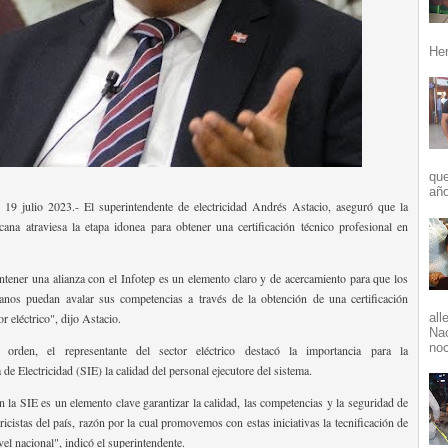
Her
que
año
19 julio 2023.- El superintendente de electricidad Andrés Astacio, aseguró que la
ana atraviesa la etapa idonea para obtener una certificación técnico profesional en
tener una alianza con el Infotep es un elemento claro y de acercamiento para que los
anos puedan avalar sus competencias a través de la obtención de una certificación
or eléctrico", dijo Astacio.
all
Nac
noc
rden, el representante del sector eléctrico destacó la importancia para la
de Electricidad (SIE) la calidad del personal ejecutore del sistema.
n la SIE es un elemento clave garantizar la calidad, las competencias y la seguridad de
tricistas del país, razón por la cual promovemos con estas iniciativas la tecnificación de
vel nacional", indicó el superintendente.