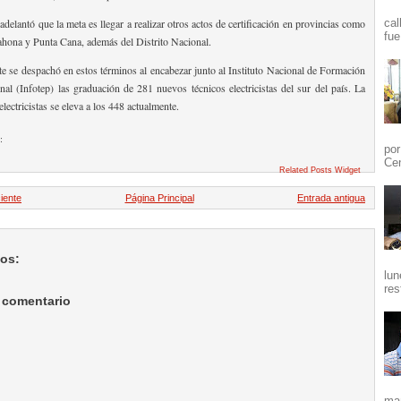
delantó que la meta es llegar a realizar otros actos de certificación en provincias como
cal
fue
hona y Punta Cana, además del Distrito Nacional.
te se despachó en estos términos al encabezar junto al Instituto Nacional de Formación
nal (Infotep) las graduación de 281 nuevos técnicos electricistas del sur del país. La
electricistas se eleva a los 448 actualmente.
:
por
Cen
Related Posts Widget
iente
Página Principal
Entrada antigua
ios:
lun
res
 comentario
mañ