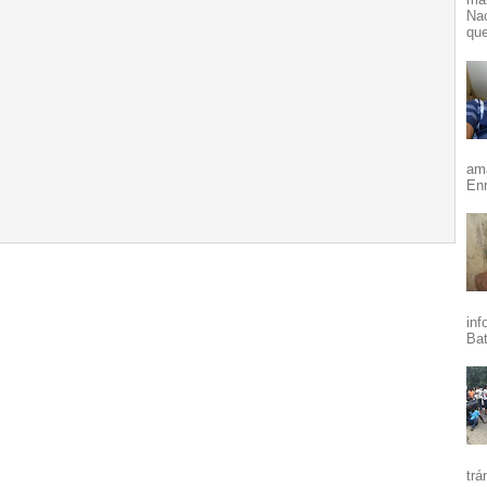
Nac
que
ama
Enr
inf
Bat
trá