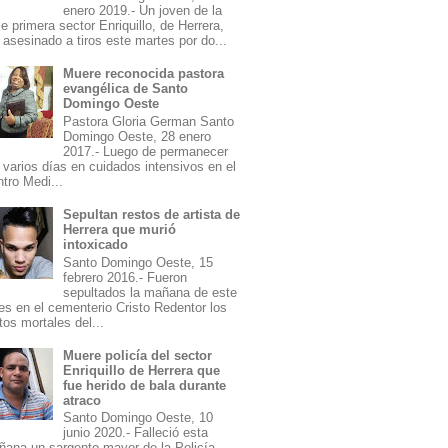
enero 2019.- Un joven de la
le primera sector Enriquillo, de Herrera,
 asesinado a tiros este martes por do...
Muere reconocida pastora
evangélica de Santo
Domingo Oeste
Pastora Gloria German Santo
Domingo Oeste, 28 enero
2017.- Luego de permanecer
 varios días en cuidados intensivos en el
tro Medi...
Sepultan restos de artista de
Herrera que murió
intoxicado
Santo Domingo Oeste, 15
febrero 2016.- Fueron
sepultados la mañana de este
es en el cementerio Cristo Redentor los
tos mortales del...
Muere policía del sector
Enriquillo de Herrera que
fue herido de bala durante
atraco
Santo Domingo Oeste, 10
junio 2020.- Falleció esta
ana un sargento mayor de la Policía