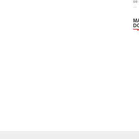
se 
...
M
D