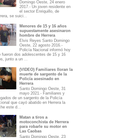
Domingo Oeste, 24 enero
2017.- Un joven residente en
el sector Enriquillo, de
rera, se suici...
Menores de 15 y 16 años
supuestamente asesinaron
hombre de Herrera
Elvis Reyes Santo Domingo
Oeste, 22 agosto 2016.-
Policía Nacional informó hoy
 fueron dos adolescentes de 15 y 16
s, junto a un ...
(VIDEO) Familiares lloran la
muerte de sargento de la
Policía asesinado en
Herrera
Santo Domingo Oeste, 31
mayo 2021.- Familiares y
egados de un sargento de la Policía
ional que cayó abatido en Herrera la
he este d...
Matan a tiros a
motoconchista de Herrera
para robarle su motor en
Las Caobas
Santo Domingo Oeste, 23