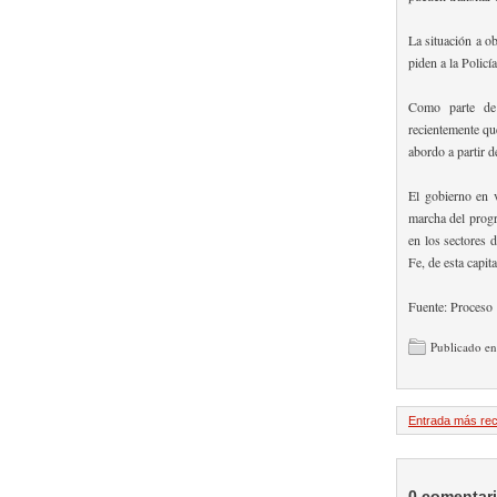
La situación a o
piden a la Policía
Como parte de l
recientemente qu
abordo a partir 
El gobierno en 
marcha del progr
en los sectores
Fe, de esta capit
Fuente: Proceso
Publicado e
Entrada más rec
0 comentar