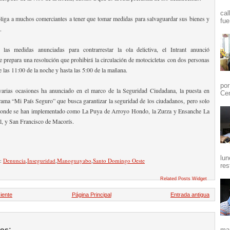
cal
bliga a muchos comerciantes a tener que tomar medidas para salvaguardar sus bienes y
fue
.
as medidas anunciadas para contrarrestar la ola delictiva, el Intrant anunció
e prepara una resolución que prohibirá la circulación de motocicletas con dos personas
de las 11:00 de la noche y hasta las 5:00 de la mañana.
por
varias ocasiones ha anunciado en el marco de la Seguridad Ciudadana, la puesta en
Cen
ama “Mi País Seguro” que busca garantizar la seguridad de los ciudadanos, pero solo
 donde se han implementado como La Puya de Arroyo Hondo, la Zurza y Ensanche La
al, y San Francisco de Macorís.
lun
n:
Denuncia
,
Inseguridad
,
Manoguayabo
,
Santo Domingo Oeste
res
Related Posts Widget
iente
Página Principal
Entrada antigua
ios:
mañ