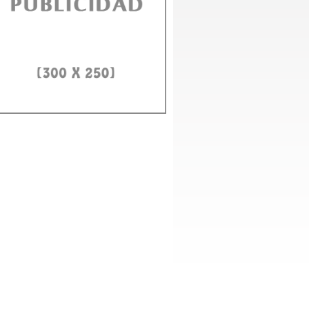
D e ITLA fortalecerán alianza para formar en IA y ciberseguridad
to Domingo, 3 agosto 2026.- El rector de la Universidad Autónoma de Santo
ngo (UASD), doctor Jorge Asjana David, recibió este lunes,...