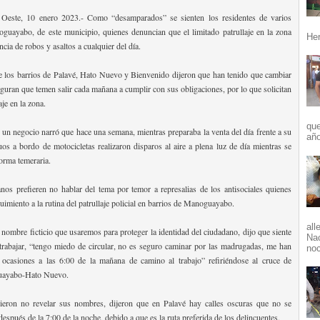
este, 10 enero 2023.- Como “desamparados” se sienten los residentes de varios
guayabo, de este municipio, quienes denuncian que el limitado patrullaje en la zona
Her
ncia de robos y asaltos a cualquier del día.
e los barrios de Palavé, Hato Nuevo y Bienvenido dijeron que han tenido que cambiar
eguran que temen salir cada mañana a cumplir con sus obligaciones, por lo que solicitan
je en la zona.
que
e un negocio narró que hace una semana, mientras preparaba la venta del día frente a su
año
uos a bordo de motocicletas realizaron disparos al aire a plena luz de día mientras se
orma temeraria.
os prefieren no hablar del tema por temor a represalias de los antisociales quienes
uimiento a la rutina del patrullaje policial en barrios de Manoguayabo.
all
nombre ficticio que usaremos para proteger la identidad del ciudadano, dijo que siente
Nac
 trabajar, “tengo miedo de circular, no es seguro caminar por las madrugadas, me han
noc
 ocasiones a las 6:00 de la mañana de camino al trabajo” refiriéndose al cruce de
uayabo-Hato Nuevo.
rieron no revelar sus nombres, dijeron que en Palavé hay calles oscuras que no se
después de la 7:00 de la noche, debido a que es la ruta preferida de los delincuentes.