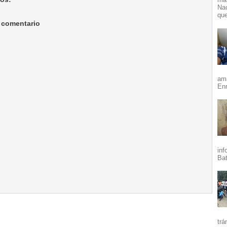
Nac
que
 comentario
ama
Enr
inf
Bat
trá