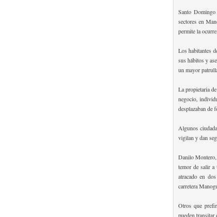
Santo Domingo O
sectores en Mano
permite la ocurre
Los habitantes d
sus hábitos y as
un mayor patrulla
La propietaria d
negocio, individ
desplazaban de f
Algunos ciudadan
vigilan y dan seg
Danilo Montero, 
temor de salir a
atracado en dos
carretera Manog
Otros que prefi
pueden transitar 