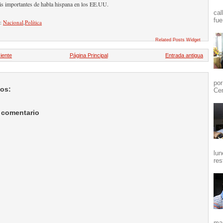
s importantes de habla hispana en los EE.UU.
cal
fue
n:
Nacional
,
Política
Related Posts Widget
iente
Página Principal
Entrada antigua
por
ios:
Cen
 comentario
lun
res
mañ