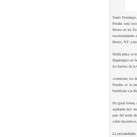
Santo Domingo, 0
Peralta será rec
Bronx en los Est
reconocimiento e
Bronx, NY. a las
Dicha placa se le
filantrópico en b
los barrios de l
Asimismo, los lí
Peralta; es la ú
beneficiar a la d
De igual forma, 
aspirante nos ma
país del norte d
sobre Incentivos
La precandidata 