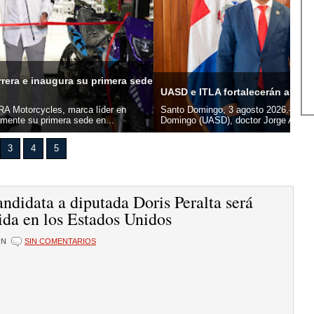
Com
TLA fortalecerán alianza para formar en IA y ciberseguridad
cen
ingo, 3 agosto 2026.- El rector de la Universidad Autónoma de Santo
San
UASD), doctor Jorge Asjana David, recibió este lunes,...
su s
3
4
5
ndidata a diputada Doris Peralta será
ida en los Estados Unidos
ÓN
SIN COMENTARIOS