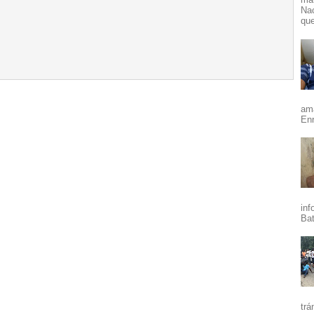
Nac
que
ama
Enr
inf
Bat
trá