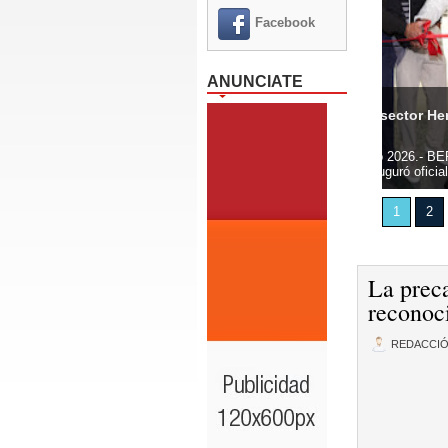
Facebook
ANUNCIATE
cles llega al sector Herrera e inaugura su primera sede
UASD e I
Oeste, 5 agosto 2026.- BERA Motorcycles, marca líder en
Santo Dom
n Venezuela, inauguró oficialmente su primera sede en...
Domingo (
1
2
La preca
reconoc
REDACCI