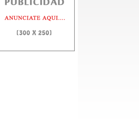
unidad CEO Inmobiliario RD celebra segundo aniversario con
a de gala
to Domingo, 1 agosto 2026.– La Comunidad CEO Inmobiliario RD conmemor
egundo aniversario con una cena de gala que reunió a...