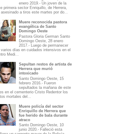
enero 2019.- Un joven de la
le primera sector Enriquillo, de Herrera,
 asesinado a tiros este martes por do...
Muere reconocida pastora
evangélica de Santo
Domingo Oeste
Pastora Gloria German Santo
Domingo Oeste, 28 enero
2017.- Luego de permanecer
 varios días en cuidados intensivos en el
tro Medi...
Sepultan restos de artista de
Herrera que murió
intoxicado
Santo Domingo Oeste, 15
febrero 2016.- Fueron
sepultados la mañana de este
es en el cementerio Cristo Redentor los
tos mortales del...
Muere policía del sector
Enriquillo de Herrera que
fue herido de bala durante
atraco
Santo Domingo Oeste, 10
junio 2020.- Falleció esta
ana un sargento mayor de la Policía