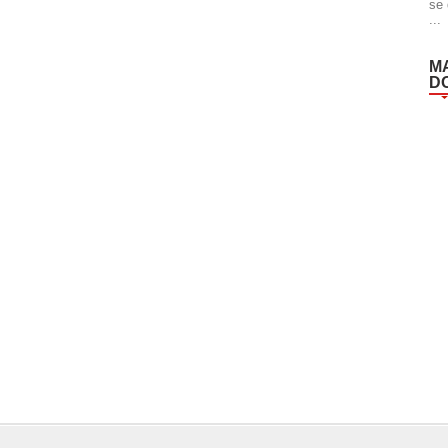
se 
...
M
D