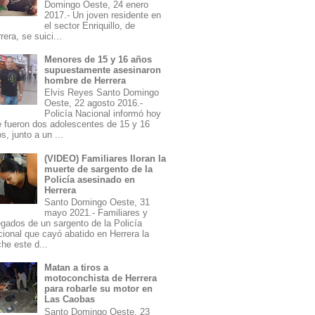
Domingo Oeste, 24 enero
2017.- Un joven residente en
el sector Enriquillo, de
rera, se suici...
Menores de 15 y 16 años
supuestamente asesinaron
hombre de Herrera
Elvis Reyes Santo Domingo
Oeste, 22 agosto 2016.-
Policía Nacional informó hoy
 fueron dos adolescentes de 15 y 16
s, junto a un ...
(VIDEO) Familiares lloran la
muerte de sargento de la
Policía asesinado en
Herrera
Santo Domingo Oeste, 31
mayo 2021.- Familiares y
egados de un sargento de la Policía
ional que cayó abatido en Herrera la
he este d...
Matan a tiros a
motoconchista de Herrera
para robarle su motor en
Las Caobas
Santo Domingo Oeste, 23