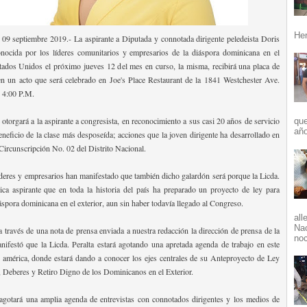
Her
9 septiembre 2019.- La aspirante a Diputada y connotada dirigente peledeista Doris
onocida por los líderes comunitarios y empresarios de la diáspora dominicana en el
ados Unidos el próximo jueves 12 del mes en curso, la misma, recibirá una placa de
n un acto que será celebrado en Joe's Place Restaurant de la 1841 Westchester Ave.
 4:00 P.M.
 otorgará a la aspirante a congresista, en reconocimiento a sus casi 20 años de servicio
que
año
eneficio de la clase más desposeída; acciones que la joven dirigente ha desarrollado en
a Circunscripción No. 02 del Distrito Nacional.
deres y empresarios han manifestado que también dicho galardón será porque la Licda.
nica aspirante que en toda la historia del país ha preparado un proyecto de ley para
iáspora dominicana en el exterior, aun sin haber todavía llegado al Congreso.
all
Nac
a través de una nota de prensa enviada a nuestra redacción la dirección de prensa de la
noc
nifestó que la Licda. Peralta estará agotando una apretada agenda de trabajo en este
e américa, donde estará dando a conocer los ejes centrales de su Anteproyecto de Ley
, Deberes y Retiro Digno de los Dominicanos en el Exterior.
agotará una amplia agenda de entrevistas con connotados dirigentes y los medios de