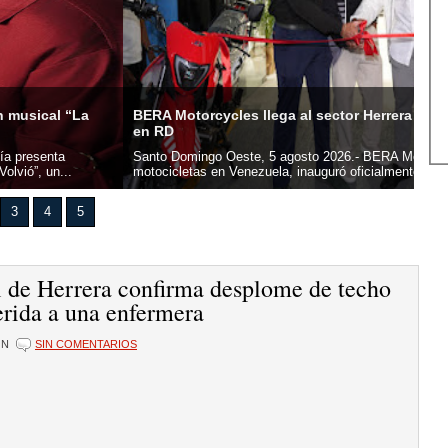
orcycles llega al sector Herrera e inaugura su primera sede
UAS
mingo Oeste, 5 agosto 2026.- BERA Motorcycles, marca líder en
San
tas en Venezuela, inauguró oficialmente su primera sede en...
Domi
3
4
5
l de Herrera confirma desplome de techo
erida a una enfermera
ÓN
SIN COMENTARIOS