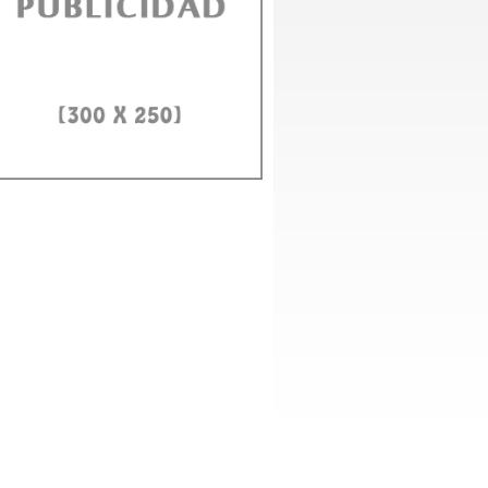
D e ITLA fortalecerán alianza para formar en IA y ciberseguridad
to Domingo, 3 agosto 2026.- El rector de la Universidad Autónoma de Santo
ngo (UASD), doctor Jorge Asjana David, recibió este lunes,...