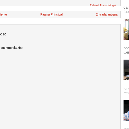
Related Posts Widget
cal
fue
iente
Página Principal
Entrada antigua
ios:
 comentario
por
Cen
lun
res
mañ