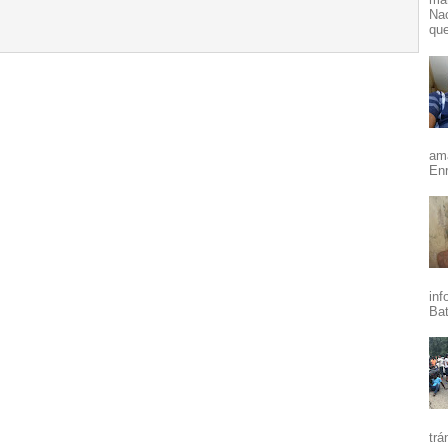
Nac
que
ama
Enr
inf
Bat
trá