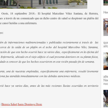
Her
Oeste, 18 septiembre 2018.- El hospital Marcelino Vélez Santana, de Herrera,
nes a través de un comunicado que en dicho centro de salud se desplomó un plafón del
 le causó heridas a una enfermera.
ro:
ción de informaciones malintencionadas y publicadas recientemente a través de las
que
año
acerca de la caída de un plafón en el techo del hospital Marcelino Vélez Santana,
ación de que este hecho ocurrió hace ya varios días, específicamente en la oficina del
nfermería, ubicado en el viejo edificio el cual presenta deterioro en su planta física,
dado a conocer de que los hechos ocurrieron en este recién pasado fin de semana.
dente, una de nuestras empleadas, específicamente una enfermera, resultó levemente
isma fue atendida inmediatamente con las debidas atenciones médicas.
all
Nac
noc
rió hace ya varios días, antes de las más recientes lluvias ocurridas en territorio
n:
Herrera
,
Salud
,
Santo Domingo Oeste