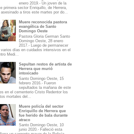
enero 2019.- Un joven de la
le primera sector Enriquillo, de Herrera,
 asesinado a tiros este martes por do...
Muere reconocida pastora
evangélica de Santo
Domingo Oeste
Pastora Gloria German Santo
Domingo Oeste, 28 enero
2017.- Luego de permanecer
 varios días en cuidados intensivos en el
tro Medi...
Sepultan restos de artista de
Herrera que murió
intoxicado
Santo Domingo Oeste, 15
febrero 2016.- Fueron
sepultados la mañana de este
es en el cementerio Cristo Redentor los
tos mortales del...
Muere policía del sector
Enriquillo de Herrera que
fue herido de bala durante
atraco
Santo Domingo Oeste, 10
junio 2020.- Falleció esta
ana un sargento mayor de la Policía