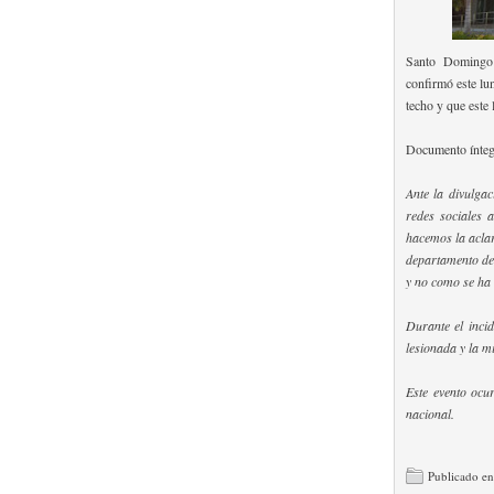
Santo Domingo 
confirmó este lu
techo y que este
Documento ínteg
Ante la divulga
redes sociales 
hacemos la aclar
departamento de E
y no como se ha 
Durante el inci
lesionada y la m
Este evento ocur
nacional.
Publicado e