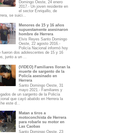
Domingo Oeste, 24 enero
2017.- Un joven residente en
el sector Enriquillo, de
rera, se suici...
Menores de 15 y 16 años
supuestamente asesinaron
hombre de Herrera
Elvis Reyes Santo Domingo
Oeste, 22 agosto 2016.-
Policía Nacional informó hoy
 fueron dos adolescentes de 15 y 16
s, junto a un ...
(VIDEO) Familiares lloran la
muerte de sargento de la
Policía asesinado en
Herrera
Santo Domingo Oeste, 31
mayo 2021.- Familiares y
egados de un sargento de la Policía
ional que cayó abatido en Herrera la
he este d...
Matan a tiros a
motoconchista de Herrera
para robarle su motor en
Las Caobas
Santo Domingo Oeste, 23