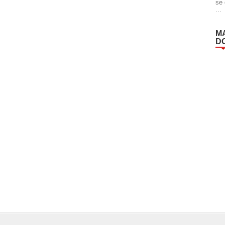
se 
...
M
D