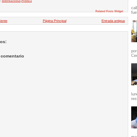
n:
Internacional
,
Política
cal
Related Posts Widget
fue
iente
Página Principal
Entrada antigua
ios:
por
Cen
 comentario
lun
res
mañ