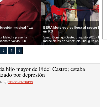
orcycles llega al sector Herrera e inaugura su primera sede
UAS
mingo Oeste, 5 agosto 2026.- BERA Motorcycles, marca líder en
San
tas en Venezuela, inauguró oficialmente su primera sede en...
Domi
3
4
5
da hijo mayor de Fidel Castro; estaba
izado por depresión
ÓN
SIN COMENTARIOS