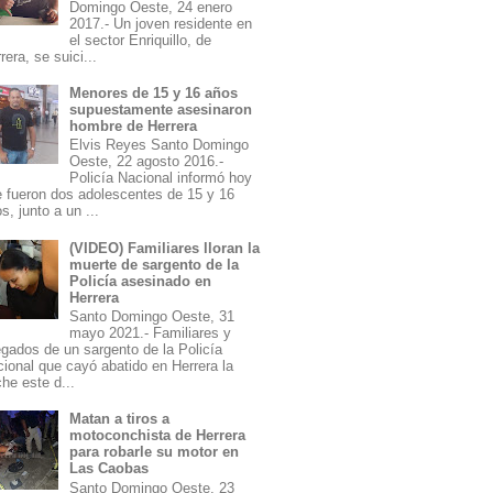
Domingo Oeste, 24 enero
2017.- Un joven residente en
el sector Enriquillo, de
rera, se suici...
Menores de 15 y 16 años
supuestamente asesinaron
hombre de Herrera
Elvis Reyes Santo Domingo
Oeste, 22 agosto 2016.-
Policía Nacional informó hoy
 fueron dos adolescentes de 15 y 16
s, junto a un ...
(VIDEO) Familiares lloran la
muerte de sargento de la
Policía asesinado en
Herrera
Santo Domingo Oeste, 31
mayo 2021.- Familiares y
egados de un sargento de la Policía
ional que cayó abatido en Herrera la
he este d...
Matan a tiros a
motoconchista de Herrera
para robarle su motor en
Las Caobas
Santo Domingo Oeste, 23