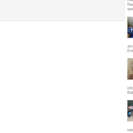
Nac
que
ama
Enr
inf
Bat
trá