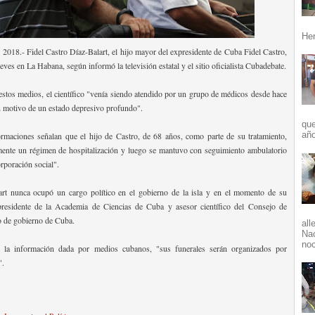
Her
 2018.- Fidel Castro Díaz-Balart, el hijo mayor del expresidente de Cuba Fidel Castro,
ueves en La Habana, según informó la televisión estatal y el sitio oficialista Cubadebate.
stos medios, el científico "venía siendo atendido por un grupo de médicos desde hace
 motivo de un estado depresivo profundo".
que
año
rmaciones señalan que el hijo de Castro, de 68 años, como parte de su tratamiento,
lmente un régimen de hospitalización y luego se mantuvo con seguimiento ambulatorio
rporación social".
art nunca ocupó un cargo político en el gobierno de la isla y en el momento de su
presidente de la Academia de Ciencias de Cuba y asesor científico del Consejo de
o de gobierno de Cuba.
all
Nac
noc
 la información dada por medios cubanos, "sus funerales serán organizados por
".