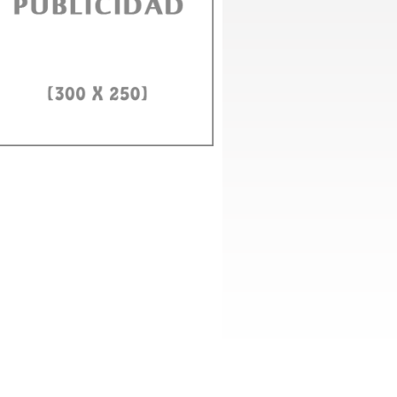
D e ITLA fortalecerán alianza para formar en IA y ciberseguridad
to Domingo, 3 agosto 2026.- El rector de la Universidad Autónoma de Santo
ngo (UASD), doctor Jorge Asjana David, recibió este lunes,...