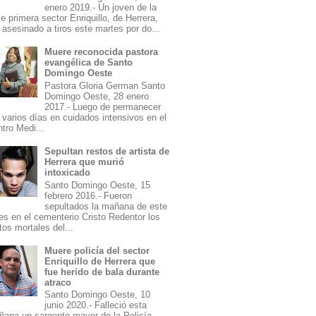
enero 2019.- Un joven de la
le primera sector Enriquillo, de Herrera,
 asesinado a tiros este martes por do...
Muere reconocida pastora
evangélica de Santo
Domingo Oeste
Pastora Gloria German Santo
Domingo Oeste, 28 enero
2017.- Luego de permanecer
 varios días en cuidados intensivos en el
tro Medi...
Sepultan restos de artista de
Herrera que murió
intoxicado
Santo Domingo Oeste, 15
febrero 2016.- Fueron
sepultados la mañana de este
es en el cementerio Cristo Redentor los
tos mortales del...
Muere policía del sector
Enriquillo de Herrera que
fue herido de bala durante
atraco
Santo Domingo Oeste, 10
junio 2020.- Falleció esta
ana un sargento mayor de la Policía