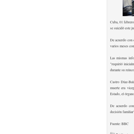
Cuba, 01 febrero
se suicidó este j
De acuerdo con e
varios meses con
Las mismas info
"requirió inicia
durante su reinco
Castro Díaz-Bal
muerte era vice
Estado, el órgan
De acuerdo con
decisión familiar
Fuente: BBC