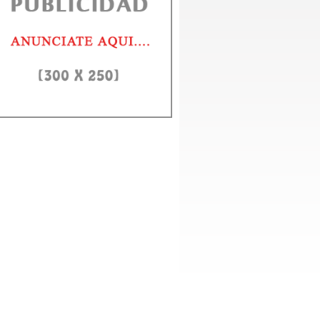
D e ITLA fortalecerán alianza para formar en IA y ciberseguridad
to Domingo, 3 agosto 2026.- El rector de la Universidad Autónoma de Santo
ngo (UASD), doctor Jorge Asjana David, recibió este lunes,...