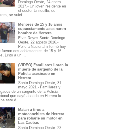
Domingo Oeste, 24 enero
2017.- Un joven residente en
el sector Enriquillo, de
rera, se suici...
Menores de 15 y 16 años
supuestamente asesinaron
hombre de Herrera
Elvis Reyes Santo Domingo
Oeste, 22 agosto 2016.-
Policía Nacional informó hoy
 fueron dos adolescentes de 15 y 16
s, junto a un ...
(VIDEO) Familiares lloran la
muerte de sargento de la
Policía asesinado en
Herrera
Santo Domingo Oeste, 31
mayo 2021.- Familiares y
egados de un sargento de la Policía
ional que cayó abatido en Herrera la
he este d...
Matan a tiros a
motoconchista de Herrera
para robarle su motor en
Las Caobas
Santo Domingo Oeste, 23