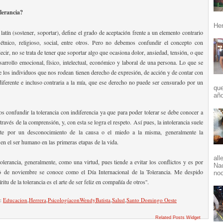
olerancia?
Her
 latín (sostener, soportar), define el grado de aceptación frente a un elemento contrario
 étnico, religioso, social, entre otros. Pero no debemos confundir el concepto con
ecir, no se trata de tener que soportar algo que ocasiona dolor, ansiedad, tensión, o que
esarrollo emocional, físico, intelectual, económico y laboral de una persona. Lo que se
e los individuos que nos rodean tienen derecho de expresión, de acción y de contar con
iferente e incluso contraria a la mía, que ese derecho no puede ser censurado por un
que
año
confundir la tolerancia con indiferencia ya que para poder tolerar se debe conocer a
 través de la comprensión, y, con esta se logra el respeto. Así pues, la intolerancia suele
nte por un desconocimiento de la causa o el miedo a la misma, generalmente la
 en el ser humano en las primeras etapas de la vida.
all
tolerancia, generalmente, como una virtud, pues tiende a evitar los conflictos y es por
Nac
6 de noviembre se conoce como el Día Internacional de la Tolerancia. Me despido
noc
íritu de la tolerancia es el arte de ser feliz en compañía de otros''.
n:
Educacion
,
Herrera
,
PsicologíaconWendyBatista
,
Salud
,
Santo Domingo Oeste
Related Posts Widget