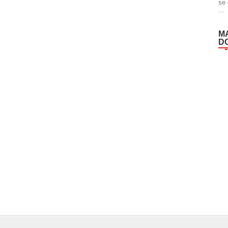
se 
...
M
D