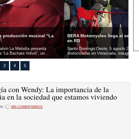
orcycles llega al sector Herrera e inaugura su primera sede
UAS
mingo Oeste, 5 agosto 2026.- BERA Motorcycles, marca líder en
San
tas en Venezuela, inauguró oficialmente su primera sede en...
Domi
3
4
5
gía con Wendy: La importancia de la
ia en la sociedad que estamos viviendo
ÓN
SIN COMENTARIOS