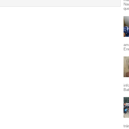
Nac
que
ama
Enr
inf
Bat
trá