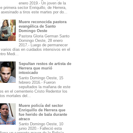
enero 2019.- Un joven de la
le primera sector Enriquillo, de Herrera,
 asesinado a tiros este martes por do...
Muere reconocida pastora
evangélica de Santo
Domingo Oeste
Pastora Gloria German Santo
Domingo Oeste, 28 enero
2017.- Luego de permanecer
 varios días en cuidados intensivos en el
tro Medi...
Sepultan restos de artista de
Herrera que murió
intoxicado
Santo Domingo Oeste, 15
febrero 2016.- Fueron
sepultados la mañana de este
es en el cementerio Cristo Redentor los
tos mortales del...
Muere policía del sector
Enriquillo de Herrera que
fue herido de bala durante
atraco
Santo Domingo Oeste, 10
junio 2020.- Falleció esta
ana un sargento mayor de la Policía