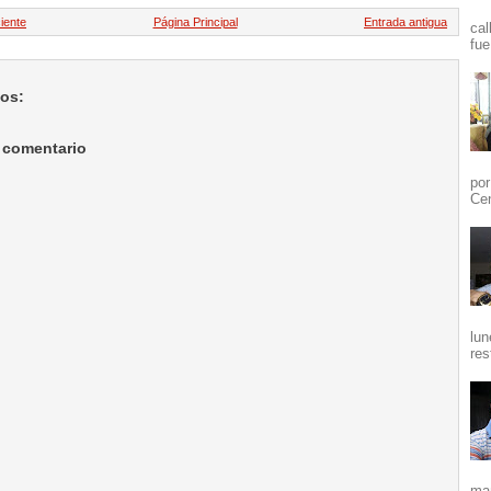
iente
Página Principal
Entrada antigua
cal
fue
ios:
 comentario
por
Cen
lun
res
mañ