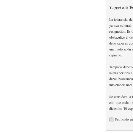
Y, ¿qué es la T
La tolerancia, de
ya sea cultural,
resignación. Es d
obstaculice el d
debe saber es qu
una motivación d
capricho.
Tampoco debemos 
la otra persona a
darse básicame
intolerancia nace
Se considera la 
ello que cada 1
diciendo: ''El esp
Publicado e