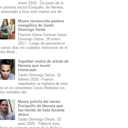
enero 2019.- Un joven de la
le primera sector Enriquillo, de Herrera,
 asesinado a tiros este martes por do...
Muere reconocida pastora
evangélica de Santo
Domingo Oeste
Pastora Gloria German Santo
Domingo Oeste, 28 enero
2017.- Luego de permanecer
 varios días en cuidados intensivos en el
tro Medi...
Sepultan restos de artista de
Herrera que murió
intoxicado
Santo Domingo Oeste, 15
febrero 2016.- Fueron
sepultados la mañana de este
es en el cementerio Cristo Redentor los
tos mortales del...
Muere policía del sector
Enriquillo de Herrera que
fue herido de bala durante
atraco
Santo Domingo Oeste, 10
junio 2020.- Falleció esta
ana un sargento mayor de la Policía