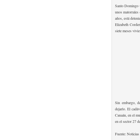
Santo Domingo Oe
unos matorrales 
años, está deteni
Elizabeth Corder
siete meses vivi
Sin embargo, de
dejarlo. El cadá
Canaán, en el mu
en el sector 27 d
Fuente: Noticias