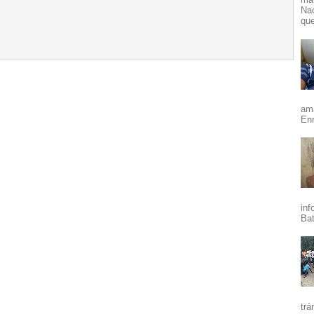
Nac
que
ama
Enr
inf
Bat
trá