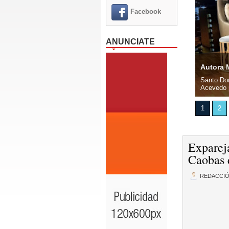
Facebook
ANUNCIATE
icente Méndez pide la renuncia del alcalde Francisco
Autora M
Oeste, 8 agosto 2026.- El periodista Vicente Méndez solicitó la
Santo Dom
lcalde del municipio Santo Domingo Oeste,...
Acevedo p
1
2
Exparej
Caobas 
REDACCI