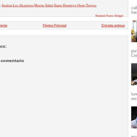
n:
Justicia
,
Los Alcarrizos
,
Muerte
,
Salud
,
Santo Domingo Oeste
,
Tragica
cal
fue
Related Posts Widget
iente
Página Principal
Entrada antigua
ios:
por
Cen
 comentario
lun
res
mañ