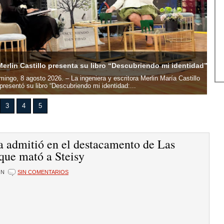
Dal
erlin Castillo presenta su libro “Descubriendo mi identidad”
Bac
ingo, 8 agosto 2026. – La ingeniera y escritora Merlin María Castillo
Sant
resentó su libro “Descubriendo mi identidad:...
ofic
3
4
5
a admitió en el destacamento de Las
que mató a Steisy
ÓN
SIN COMENTARIOS