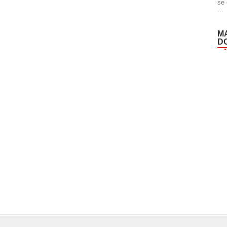
se 
...
M
D