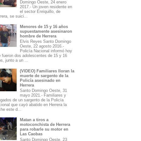
Domingo Oeste, 24 enero
2017.- Un joven residente en
el sector Enriquillo, de
rera, se suici...
Menores de 15 y 16 años
supuestamente asesinaron
hombre de Herrera
Elvis Reyes Santo Domingo
Oeste, 22 agosto 2016.-
Policía Nacional informó hoy
 fueron dos adolescentes de 15 y 16
s, junto a un ...
(VIDEO) Familiares lloran la
muerte de sargento de la
Policía asesinado en
Herrera
Santo Domingo Oeste, 31
mayo 2021.- Familiares y
egados de un sargento de la Policía
ional que cayó abatido en Herrera la
he este d...
Matan a tiros a
motoconchista de Herrera
para robarle su motor en
Las Caobas
Santo Domingo Oeste, 23