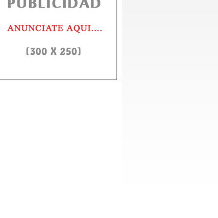
vin La Melodía anuncia lanzamiento producción musical “La
hata Volvió”
o Domingo, 7 agosto 2026. – El artista Dalvin La Melodía presenta
ialmente su nueva producción discográfica “La Bachata Volvió”, un...