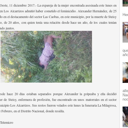
ste, 11 diciembre 2017.- La expareja de la mujer encontrada asesinada este lunes en
en Los Alcarrizos admitió haber cometido el feminicidio. Alexander Hernández, de 25
Her
do en el destacamento del sector Las Caobas, en este municipio, por la muerte de Steisy
o, de 20 años, con quien tenía una relación desde hace un año, de los cuales tenían
endo juntos.
que
año
all
sde hace 20 días estaban separados porque Alexander la golpeaba y ella decidió
Nac
ver de Steisy, enfermera de profesión, fue encontrado en unos matorrales en el sector
noc
nicipio Los Alcarrizos. Sus restos fueron velados este lunes la funeraria La Milagrosa,
e Febrero, en el Distrito Nacional, donde residía.
 Telemicro