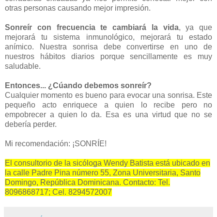
otras personas causando mejor impresión.
Sonreír con frecuencia te cambiará la vida
, ya que
mejorará tu sistema inmunológico, mejorará tu estado
anímico. Nuestra sonrisa debe convertirse en uno de
nuestros hábitos diarios porque sencillamente es muy
saludable.
Entonces... ¿Cúando debemos sonreír?
Cualquier momento es bueno para evocar una sonrisa. Este
pequeño acto enriquece a quien lo recibe pero no
empobrecer a quien lo da. Esa es una virtud que no se
debería perder.
Mi recomendación: ¡SONRÍE!
El consultorio de la sicóloga Wendy Batista está ubicado en
la calle Padre Pina número 55, Zona Universitaria, Santo
Domingo, República Dominicana. Contacto: Tel.
8096868717; Cel. 8294572007